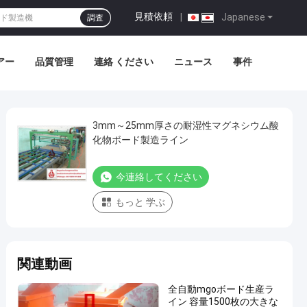
見積依頼
|
Japanese
調査
アー
品質管理
連絡 ください
ニュース
事件
3mm～25mm厚さの耐湿性マグネシウム酸
化物ボード製造ライン
今連絡してください
もっと 学ぶ
関連動画
全自動mgoボード生産ラ
イン 容量1500枚の大きな