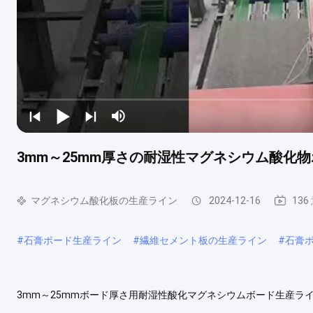
3mm～25mm厚さの耐湿性マグネシウム酸化
マグネシウム酸化板の生産ライン
2024-12-16
136
#
石膏ボード生産ライン
#
繊維セメント板の生産ライン
#
石膏
3mm～25mmボード厚さ用耐湿性酸化マグネシウムボード生産ライ
特徴: 1. 耐火性-グレードA 2. 耐湿性 3. 優れた耐衝撃性 4. 優れた遮