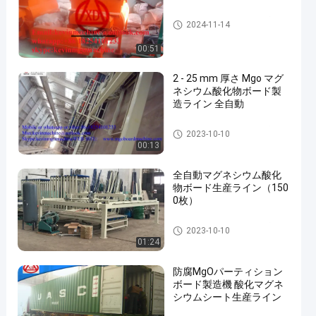
マグネシウム酸化板の生産ラ
2024-11-14
イン
00:51
2 - 25 mm 厚さ Mgo マグ
ネシウム酸化物ボード製
造ライン 全自動
マグネシウム酸化板の生産ラ
2023-10-10
イン
00:13
全自動マグネシウム酸化
物ボード生産ライン（150
0枚）
マグネシウム酸化板の生産ラ
2023-10-10
イン
01:24
防腐MgOパーティション
ボード製造機 酸化マグネ
シウムシート生産ライン