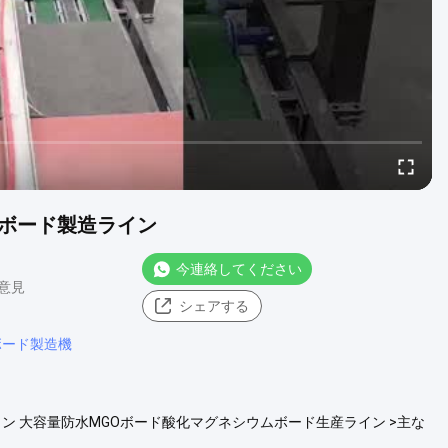
物ボード製造ライン
今連絡してください
 意見
シェアする
ボード製造機
ン 大容量防水MGOボード酸化マグネシウムボード生産ライン >主な
音性 5. 100%アスベストフリー 6. 軽量で加工が容易 >サイズ: *厚さ: