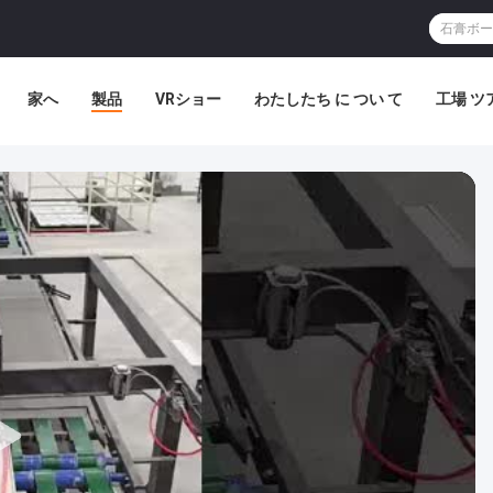
家へ
製品
VRショー
わたしたち に つい て
工場 ツ