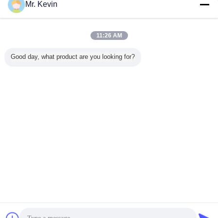
お問い合わせ
Mr. Kevin
厚さ2～24mmのパネル製造機、油圧4kW、振動
1.1kW
11:26 AM
お問い合わせ
Good day, what product are you looking for?
1 / 2
言語を変えて下さい
Japanese
ホーム
|
わたしたち に つい て
|
連絡 ください
|
地図
|
Privacy Policy
デスクトップの眺め
Copyright © 2016 - 2026 Shandong Chuangxin Building Materials Complete
Equipments Co., Ltd.
All rights reserved.