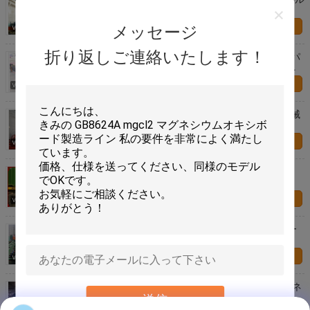
生産ライン
お問い合わせ
メッセージ
折り返しご連絡いたします！
二重ローラー エクストルージング サンドウィッチパ
ネルライン 粘着を広げ フォルネリング 乾燥 壁パネ
ル設備
お問い合わせ
省エネパネル製作機械, 自動壁パネルロール形成機械
お問い合わせ
模具 水圧パネル 泡状板/複合板の製造機械
お問い合わせ
接着剤塗布合板乾燥工程を備えた壁パネルMgOボー
ド製造ライン
お問い合わせ
軽量壁面パネルマシン,高強度MGOサンドイッチパネ
ルマシン
送信