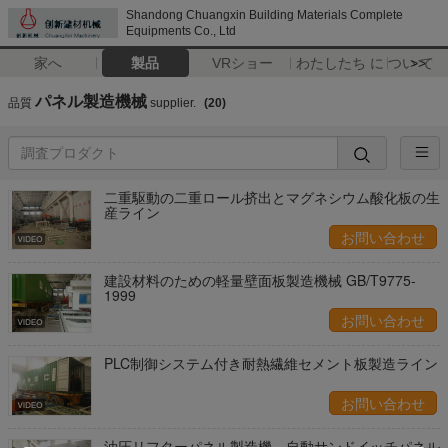
Shandong Chuangxin Building Materials Complete
Equipments Co., Ltd
家へ
製品
VRショー
わたしたち に つい て
>>
パネル製造機械
品質
supplier.
(20)
二重駆動の二重ロール挤出とマグネシウム酸化板の生
産ライン
お問い合わせ
建設材料のための軽量壁面板製造機械 GB/T9775-
1999
お問い合わせ
PLC制御システム付き耐熱繊維セメント板製造ライン
お問い合わせ
油圧リフターパネル製造機、自動サンドイッチパネル