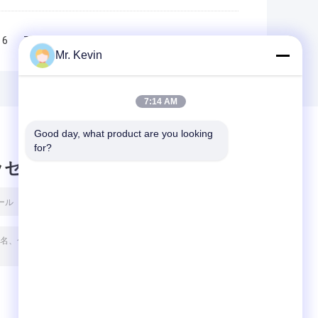
6
7
8
9
10
>>
>|
Mr. Kevin
7:14 AM
Good day, what product are you looking 
for?
ッセージ