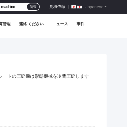
見積依頼
|
Japanese
調査
質管理
連絡 ください
ニュース
事件
 シートの圧延機は形態機械を冷間圧延します