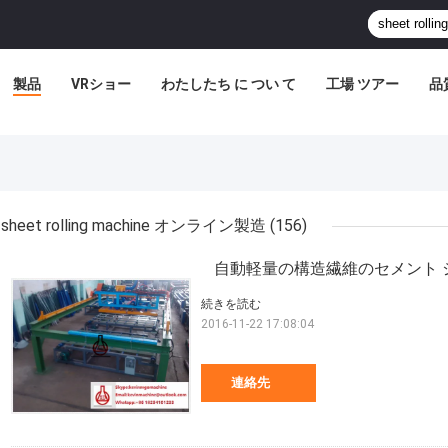
製品
VRショー
わたしたち に つい て
工場 ツアー
品
sheet rolling machine オンライン製造
(156)
自動軽量の構造繊維のセメント
続きを読む
2016-11-22 17:08:04
連絡先