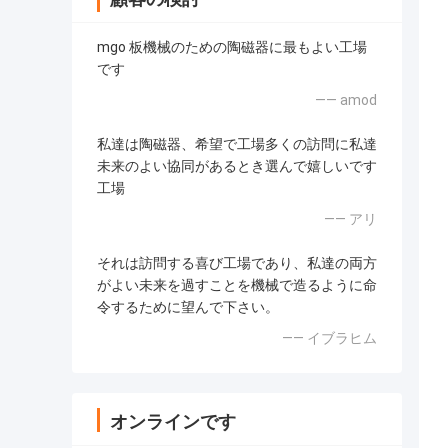
mgo 板機械のための陶磁器に最もよい工場
です
—— amod
私達は陶磁器、希望で工場多くの訪問に私達
未来のよい協同があるとき選んで嬉しいです
工場
—— アリ
それは訪問する喜び工場であり、私達の両方
がよい未来を過すことを機械で造るように命
令するために望んで下さい。
—— イブラヒム
オンラインです