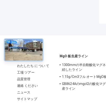
について
MgO 板生産ライン
1300mmの半自動酸化マグ
わたしたち に つい て
続したライン
工場 ツアー
1.15g/Cm3フル オートMg
品質管理
GB8624Aのmgcl2の酸化
連絡 ください
産ライン
ニュース
サイトマップ