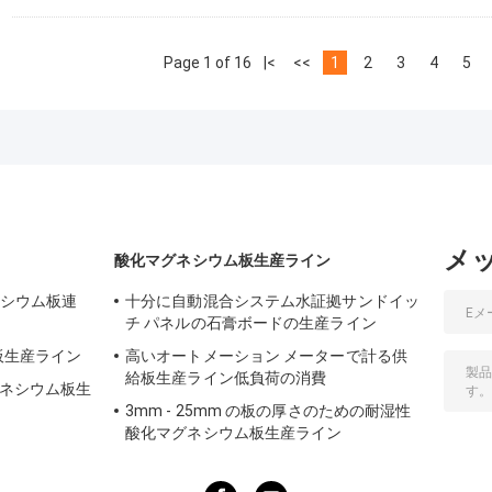
Page 1 of 16
|<
<<
1
2
3
4
5
メ
酸化マグネシウム板生産ライン
ネシウム板連
十分に自動混合システム水証拠サンドイッ
チ パネルの石膏ボードの生産ライン
O板生産ライン
高いオートメーション メーターで計る供
給板生産ライン低負荷の消費
マグネシウム板生
3mm - 25mm の板の厚さのための耐湿性
酸化マグネシウム板生産ライン