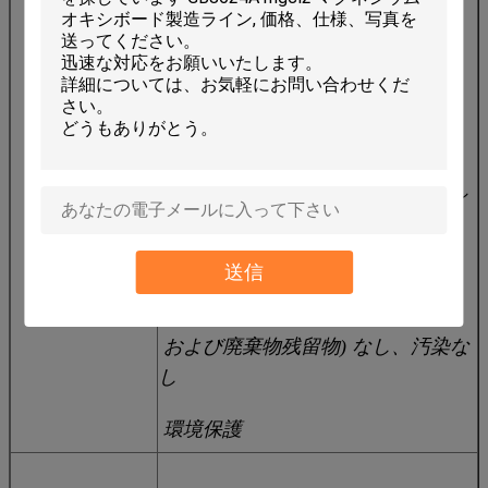
5. 容量: 1.15g/cm3
6. 静的曲げ強度: 169.46Mpa
7. 密度: T/ m3 1.13
8. 耐水性: 24 時間チョーキングなし
時間で表面に変化はありません
送信
9. “三つの廃棄物” (廃水、廃ガス
および廃棄物残留物) なし、汚染な
し
環境保護