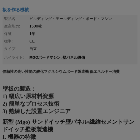
板を作る機械
製品名:
ビルディング・モールディング・ボード・マシン
生産能力:
1500枚
保証:
1年
標準:
CE
タイプ:
自立
MGOボードマシン
壁パネル設備
ハイライト:
,
信頼性の高い性能の酸化マグネシウムボード製造機 低エネルギー消費
壁板の製造：
1) 幅広い原材料資源
2) 簡単なプロセス技術
3) 熟練した設置エンジニア
新型 (Mgo) サンドイッチ壁パネル/繊維セメントサン
ドイッチ壁板製造機
I. 機器の特徴