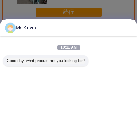
続行
Mr. Kevin
板を作る機械
多く
10:11 AM
Good day, what product are you looking for?
10 作業員 無料 機
BM-1000 自動生
CE標準 フリース
5000kg 
械 自動化 CE 証明
産ボード製造機械
タンディング ファ
10mm 
書
CE認証
イバーガラス メッ
紙板
シュ 木材板製作シ
ステム 複合材生産
装置
言語を変えて下さい
Japanese
ホーム
|
わたしたち に つい て
|
連絡 ください
|
地図
|
Privacy Policy
デスクトップの眺め