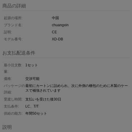
商品の詳細
起源の場所:
中国
ブランド名:
chuangxin
証明:
CE
モデル番号:
XD-DB
お支払配送条件
最小注文数
1セット
量:
価格:
交渉可能
パッケージの
最初にカートンに詰められ、次に外側の梱包のために木製のケー
スで補強されています
詳細:
受渡し時間:
支払いを受けた後30日
支払条件:
LC、T/T
供給の能力:
年間50セット
説明