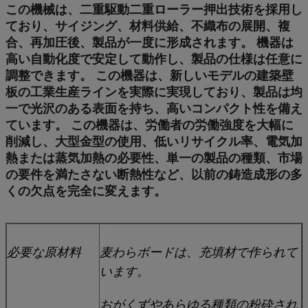
この機械は、二重駆動二重ローラー押出技術を採用し
ており、サイジング、材料供給、不織布の展開、複
合、再加圧後、製品が一度に形成されます。 機器は
高い自動化度で安定して動作し、製品の仕様は任意に
調整できます。 この機器は、新しいモデルの建築壁
板の工業生産ラインを実際に実現しており、製品は均
一で光沢のある表面を持ち、高いコンパクト性を備え
ています。 この機器は、労働者の労働強度を大幅に
削減し、大型金型の使用、低いリサイクル率、電気加
熱または蒸気加熱の必要性、単一の製品の種類、市場
の要件を満たさない断熱性など、以前の鋳造成形の多
くの欠点を完全に変えます。
必要な原材料
麦わらボードは、充填材で作られて
います。
おがくずやあらゆる種類の粉砕され