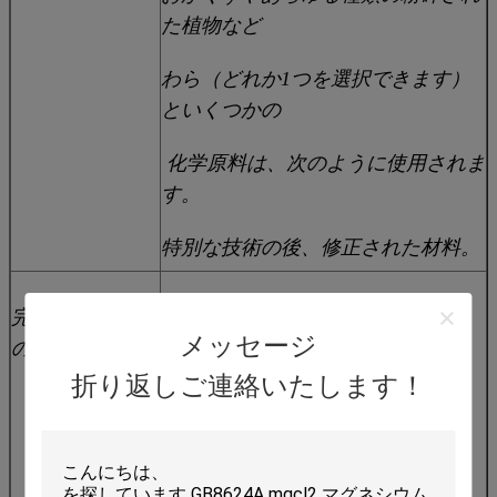
た植物など
わら（どれか1つを選択できます）
といくつかの
化学原料は、次のように使用されま
す。
特別な技術の後、修正された材料。
完成したボード
1. 酸素指数%: >90
メッセージ
の技術指標
2. レベル燃焼: SO
折り返しご連絡いたします！
3. 垂直燃焼: SO
4. 含水率: 10.9%