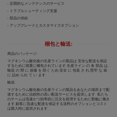
- 定期的なメンテナンスのサービス
- トラブルシューティング支援
- 部品の供給
- アップグレードとカスタマイズオプション
梱包と輸送:
商品のパッケージ:
マグネシウム酸化板の生産ラインの製品は 安全な配送を保証
するために慎重に梱包されています.生産ライン の 各 部品 は,
輸送 の 間 に 損傷 を 防ぐ ため,安全 に 包装 さ れ,堅牢 な 箱
に 詰め られ て い ます.
輸送:
マグネシウム酸化板の生産ラインの製品をあなたの場所まで配
達するために信頼性の高い配送サービスを提供します. 私たち
のチームは迅速かつ効率的に注文を処理するために勤勉に働き
ます.顧客に迅速な配達を保証する送料のオプションとコスト
は購入時に提供されます.