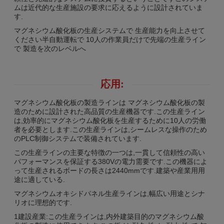
ムは近代的な生産施設の要求に応えるように設計されていま
す.
マグネシウム酸化板の生産システムで 生産能力を向上させて
ください半自動運転で 10人の作業員だけで先端の生産ライン
で 製造を次のレベルへ
応用:
マグネシウム酸化板の製造ラインは マグネシウム酸化板の製
造のために設計された高品質の生産機器です.この生産ライン
は,効率的にマグネシウム酸化板を生産するために10人の労働
者を必要とします.この生産ラインは,シームレスな操作のため
のPLC制御システムで装備されています.
この生産ラインの主要な特徴の一つは,一貫して信頼性の高い
パフォーマンスを保証する380Vの電力需要です.この機器によ
って生産されるボードの長さは2440mmです.建築や産業用用
途に適している.
マグネシウムオキシドパネル生産ラインは,幅広い用途とシナ
リオに理想的です.
1建設産業:この生産ラインは,内外建築目的のマグネシウム酸