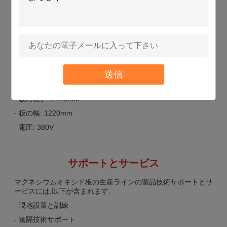
マグネシウム酸化板の生産ラインの製品カスタマイズサービ
ス:
- ブランド名:CHUANGXIN
- モデル番号:XD
- 原産地:中国
- 電源は380V
送信
- 容量: シフトあたり1500枚
- 板の長さ: 2440mm
- 板の幅: 1220mm
- 電圧: 380V
サポートとサービス
マグネシウムオキシド板の生産ラインの製品技術サポートとサ
ービスには,以下が含まれます.
- 現地設置と訓練
- 遠隔技術サポート