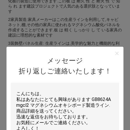
化板の製造に使用できます.この板 は 耐久 性 と 耐火 性 で 知
ら れ ます建設プロジェクトで人気のある選択肢となっていま
す
2家具製造:家具メーカーはこの生産ラインを利用して,キャビ
ネット,棚,その他の家具に使われるマグネシウム酸化パネルを
作成することができます.板 は 軽く しっかり し て いる家具の
建設に理想的な素材です
3装飾壁パネル生産: 生産ラインは,美学的な魅力と機能的な利
点の両方を提供する装飾壁パネルを生産するために使用できま
す.このパネル は 家 の 内装 の デザイン を 強化 する商業用ス
メッセージ
ペースです
4工業用:この機器によって生産されるマグネシウム酸化板は,
折り返しご連絡いたします！
音絶,耐熱,湿度管理自動車,海洋,航空宇宙などの産業は,これら
の板の特性から利益を得ることができます.
全体的に,CHUANGXIN XD マグネシウム酸化板の生産ライン
は,高品質のマグネシウム酸化板の生産のための汎用的で効率
的なソリューションです.その半自動操作は,PLC制御システム
生産能力を向上させたい企業にとって貴重な資産です.
カスタマイズ: