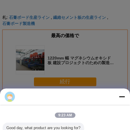
石膏ボード生産ライン
繊維セメント板の生産ライン
札:
,
,
石膏ボード製造機
最高の価格で
1220mm 幅 マグネシウムオキシド
板 建設プロジェクトのための製造機
器
続行
マグネシウム酸化板の生産ライン
多く
9:23 AM
Good day, what product are you looking for?
自動MGO板生産ラ
1220mm 板幅 マ
1220mm 幅 マグ
PLC制御