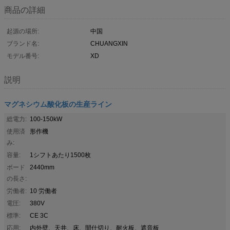
商品の詳細
起源の場所:
中国
ブランド名:
CHUANGXIN
モデル番号:
XD
説明
マグネシウム酸化板の生産ライン
総電力:
100-150kW
使用済
形作機
み:
容量:
1シフトあたり1500枚
ボード
2440mm
の長さ:
労働者:
10 労働者
電圧:
380V
標準:
CE 3C
応用:
内外壁、天井、床、間仕切り、耐火板、遮音板