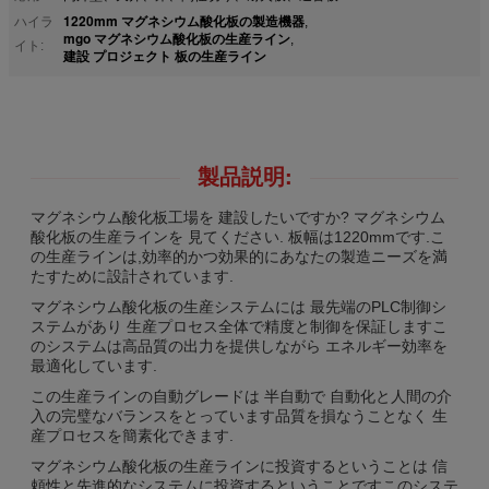
1220mm マグネシウム酸化板の製造機器
ハイラ
,
mgo マグネシウム酸化板の生産ライン
,
イト:
建設 プロジェクト 板の生産ライン
製品説明:
マグネシウム酸化板工場を 建設したいですか? マグネシウム
酸化板の生産ラインを 見てください. 板幅は1220mmです.こ
の生産ラインは,効率的かつ効果的にあなたの製造ニーズを満
たすために設計されています.
マグネシウム酸化板の生産システムには 最先端のPLC制御シ
ステムがあり 生産プロセス全体で精度と制御を保証しますこ
のシステムは高品質の出力を提供しながら エネルギー効率を
最適化しています.
この生産ラインの自動グレードは 半自動で 自動化と人間の介
入の完璧なバランスをとっています品質を損なうことなく 生
産プロセスを簡素化できます.
マグネシウム酸化板の生産ラインに投資するということは 信
頼性と先進的なシステムに投資するということですこのシステ